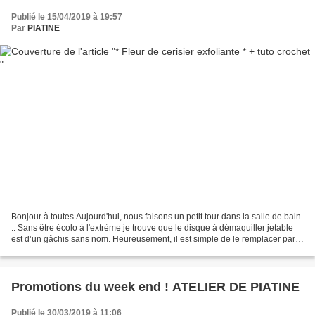
Publié le 15/04/2019 à 19:57
Par
PIATINE
Bonjour à toutes Aujourd'hui, nous faisons un petit tour dans la salle de bain
.. Sans être écolo à l'extrème je trouve que le disque à démaquiller jetable
est d’un gâchis sans nom. Heureusement, il est simple de le remplacer par
une version réutilisable,...
Promotions du week end ! ATELIER DE PIATINE
Publié le 30/03/2019 à 11:06