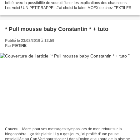
bébé avec la possibilité de vous diffuser les explications des chaussons .
Les voici ! UN PETIT RAPPEL J'ai choisi la laine MOEX de chez TEXTILES
DE LA MARQUE mais n'importe...
* Pull mousse baby Constantin * + tuto
Publié le 23/02/2019 à 12:59
Par
PIATINE
Coucou .. Merci pour vos messages sympas lors de mon retour sur la
blogosphère ...ça fait plaisir ! Il y a qqs jours, j'ai profité d'une pause
ensoleillée au Cap Vert pour tricoter ( dans l'avion et au bord de la piscine ) ..