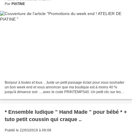
Par
PIATINE
Bonjour à toutes et tous .. Juste un petit passage éclair pour vous souhaiter
un bon week end et vous annoncer que ma boutique est à moins 40 %
jusqu'à dimance soir .....avec le code PRINTEMPS40. Un petit clic sur les
images pour y accéder ! Retrouvez...
* Ensemble ludique " Hand Made " pour bébé * +
tuto petit coussin qui craque ..
Publié le 22/03/2019 à 09:08