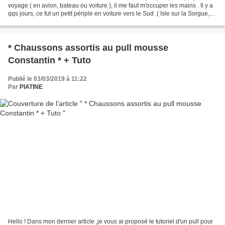
voyage ( en avion, bateau ou voiture ), il me faut m'occuper les mains . Il y a
qqs jours, ce fut un petit périple en voiture vers le Sud .( Isle sur la Sorgue,
Apt, Manosque et Gordes...
* Chaussons assortis au pull mousse
Constantin * + Tuto
Publié le 03/03/2019 à 11:22
Par
PIATINE
Hello ! Dans mon dernier article ,je vous ai proposé le tutoriel d'un pull pour