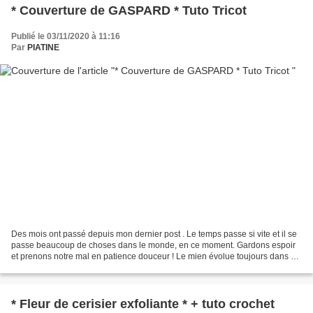
* Couverture de GASPARD * Tuto Tricot
Publié le 03/11/2020 à 11:16
Par
PIATINE
Des mois ont passé depuis mon dernier post . Le temps passe si vite et il se
passe beaucoup de choses dans le monde, en ce moment. Gardons espoir
et prenons notre mal en patience douceur ! Le mien évolue toujours dans un
atelier rempli de tissus, fils,...
* Fleur de cerisier exfoliante * + tuto crochet