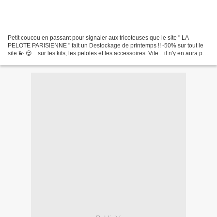
Petit coucou en passant pour signaler aux tricoteuses que le site " LA
PELOTE PARISIENNE " fait un Destockage de printemps !! -50% sur tout le
site 💫 😍 ...sur les kits, les pelotes et les accessoires. Vite... il n'y en aura pas
pour tout le monde ! https://www.lapeloteparisienne.com...