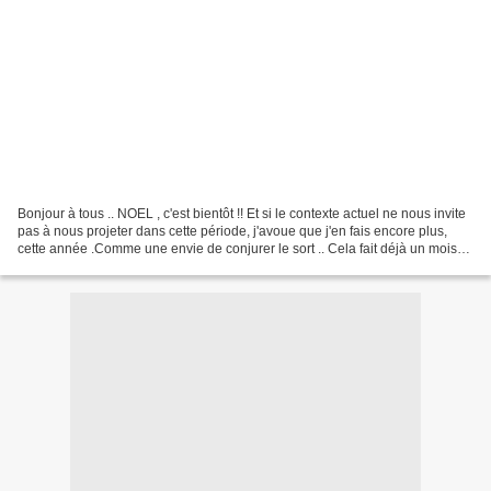
Bonjour à tous .. NOEL , c'est bientôt !! Et si le contexte actuel ne nous invite
pas à nous projeter dans cette période, j'avoue que j'en fais encore plus,
cette année .Comme une envie de conjurer le sort .. Cela fait déjà un mois
que j'y travaille .....