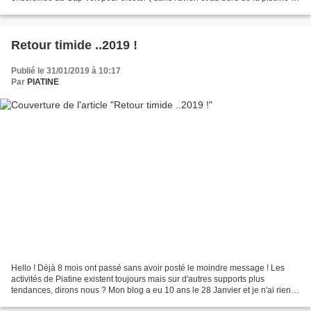
J'ai commencé un petit pull...
Retour timide ..2019 !
Publié le 31/01/2019 à 10:17
Par
PIATINE
Hello ! Déjà 8 mois ont passé sans avoir posté le moindre message ! Les
activités de Piatine existent toujours mais sur d'autres supports plus
tendances, dirons nous ? Mon blog a eu 10 ans le 28 Janvier et je n'ai rien
vu passer .. Comme nous sommes le...