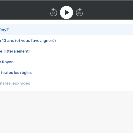
 DayZ
 a 13 ans (et vous l'avez ignoré)
e (littéralement)
im Rayan
 toutes les règles
s les jeux vidéo
us choquant de Rockstar ? - Le scandale BULLY
e plus moche de Steam
du RÊVE tourne au CAUCHEMAR
pendant 8 heures