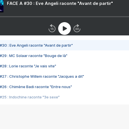
FACE A #30 : Eve Angeli raconte "Avant de partir"
#30 : Eve Angeli raconte "Avant de partir"
#29 : MC Solaar raconte "Bouge de là"
28 : Lorie raconte "Je vais vite"
#27 : Christophe Willem raconte "Jacques a dit"
#26 : Chimène Badi raconte "Entre nous"
#25 : Indochine raconte "3e sexe"
#24 : Zaho raconte "C'est chelou"
#23 : Patrick Bruel raconte "Au café des délices"
#22 : Kyo raconte "Le chemin"