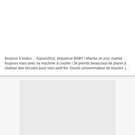
Bonjour à toutes ... Aujourd'hui, séquence BABY ! Mamie un jour, mamie
toujours mais avec sa machine à coudre ! Je prends beaucoup de plaisir à
réaliser des bricoles pour mon petit fils. Grand consommateur de bavoirs, je
lui en confectionne le plus possible...