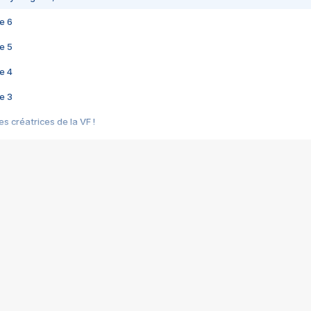
e 6
e 5
e 4
e 3
s créatrices de la VF !
e 2
e 1
e Mektoub My Love arrive enfin ! Rencontre avec Shaïn Boumedine et Sal
i : après Toni en famille
elle réalise le bouleversant Dites lui que je l'aime
ais ! Rencontre autour de Vie privée de Rebecca Zlotowski
 de Marguerite, Grave... Rencontre avec Ella Rumpf