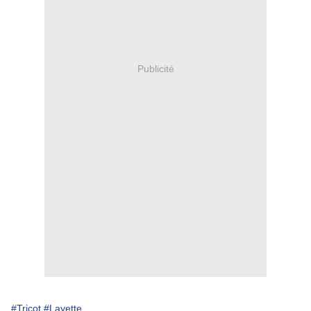
Publicité
#Tricot
#Layette