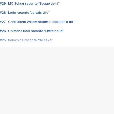
#29 : MC Solaar raconte "Bouge de là"
28 : Lorie raconte "Je vais vite"
#27 : Christophe Willem raconte "Jacques a dit"
#26 : Chimène Badi raconte "Entre nous"
#25 : Indochine raconte "3e sexe"
#24 : Zaho raconte "C'est chelou"
#23 : Patrick Bruel raconte "Au café des délices"
#22 : Kyo raconte "Le chemin"
#21 : Nolwenn Leroy raconte "Cassé"
#20 : Patrick Hernandez raconte "Born to be alive"
#19 : Lorie raconte "Près de moi"
#18 : Michael Jones raconte "A nos actes manqués" (avec Jean-Jacque
#17 : Khaled raconte "Aïcha"