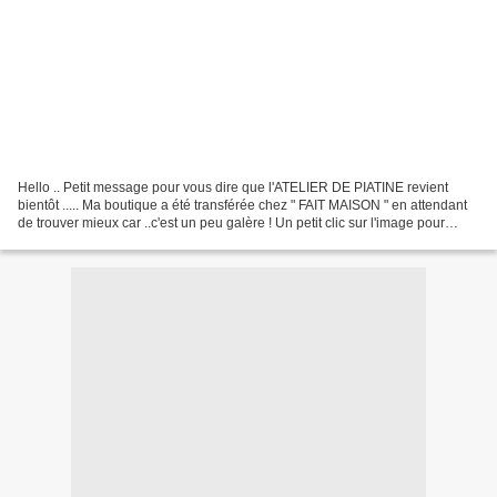
Hello .. Petit message pour vous dire que l'ATELIER DE PIATINE revient
bientôt ..... Ma boutique a été transférée chez " FAIT MAISON " en attendant
de trouver mieux car ..c'est un peu galère ! Un petit clic sur l'image pour
accéder à la boutique . Les...