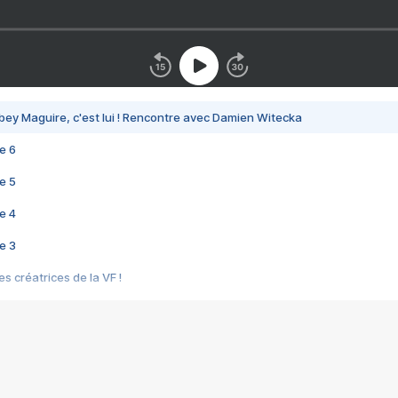
bey Maguire, c'est lui ! Rencontre avec Damien Witecka
e 6
e 5
e 4
e 3
s créatrices de la VF !
e 2
e 1
e Mektoub My Love arrive enfin ! Rencontre avec Shaïn Boumedine et Sal