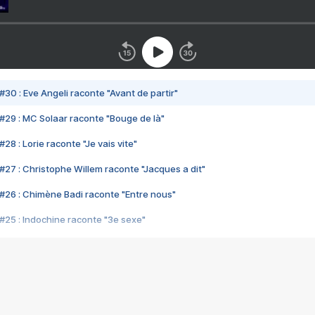
#30 : Eve Angeli raconte "Avant de partir"
#29 : MC Solaar raconte "Bouge de là"
28 : Lorie raconte "Je vais vite"
#27 : Christophe Willem raconte "Jacques a dit"
#26 : Chimène Badi raconte "Entre nous"
#25 : Indochine raconte "3e sexe"
#24 : Zaho raconte "C'est chelou"
#23 : Patrick Bruel raconte "Au café des délices"
#22 : Kyo raconte "Le chemin"