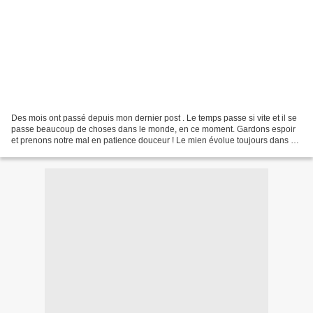
Des mois ont passé depuis mon dernier post . Le temps passe si vite et il se
passe beaucoup de choses dans le monde, en ce moment. Gardons espoir
et prenons notre mal en patience douceur ! Le mien évolue toujours dans un
atelier rempli de tissus, fils,...