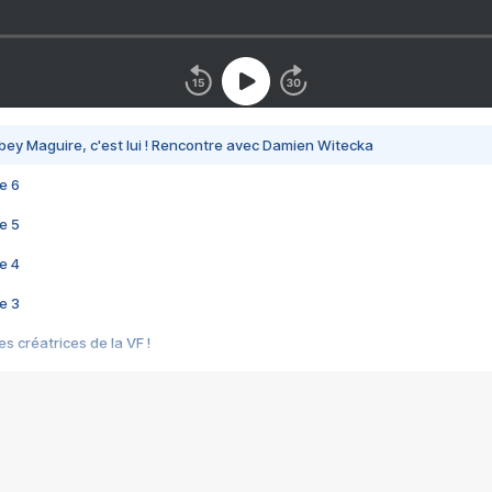
bey Maguire, c'est lui ! Rencontre avec Damien Witecka
e 6
e 5
e 4
e 3
s créatrices de la VF !
e 2
e 1
e Mektoub My Love arrive enfin ! Rencontre avec Shaïn Boumedine et Sal