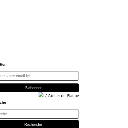
tter
che