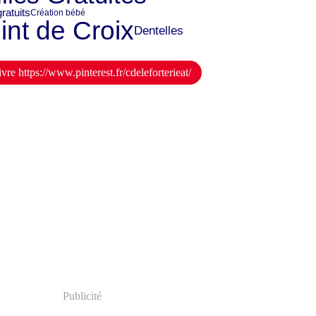
ratuits
Création bébé
int de Croix
Dentelles
vre https://www.pinterest.fr/cdeleforterieat/
Publicité