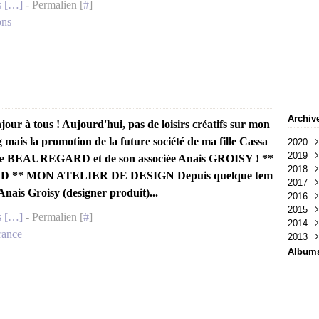
 [
…
]
- Permalien [
#
]
ons
Archiv
jour à tous ! Aujourd'hui, pas de loisirs créatifs sur mon
g mais la promotion de la future société de ma fille Cassa
2020
2019
Nov
e BEAUREGARD et de son associée Anais GROISY ! **
2018
Avri
D ** MON ATELIER DE DESIGN Depuis quelque tem
2017
Mar
Avri
 Anais Groisy (designer produit)...
2016
Févr
Mar
Nov
2015
Janv
Janv
Oct
Déc
 [
…
]
- Permalien [
#
]
2014
Juil
Nov
Déc
rance
2013
Juin
Oct
Nov
Déc
Mai
Juin
Oct
Nov
Déc
Album
Avri
Mar
Juil
Oct
Nov
Mar
Févr
Juin
Sep
Oct
Févr
Janv
Mai
Juil
Sep
Janv
Mar
Juin
Juil
Févr
Mai
Juin