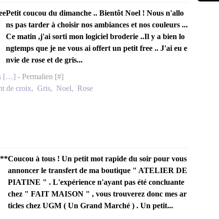
Petit coucou du dimanche .. Bientôt Noel ! Nous n'allo
ns pas tarder à choisir nos ambiances et nos couleurs ...
Ce matin ,j'ai sorti mon logiciel broderie ..Il y a bien lo
ngtemps que je ne vous ai offert un petit free .. J'ai eu e
nvie de rose et de gris...
 [
…
]
- Permalien [
#
]
nt de croix
,
Gris
,
Noel
,
Rose
Coucou à tous ! Un petit mot rapide du soir pour vous
annoncer le transfert de ma boutique " ATELIER DE
PIATINE " . L'expérience n'ayant pas été concluante
chez " FAIT MAISON " , vous trouverez donc mes ar
ticles chez UGM ( Un Grand Marché ) . Un petit...