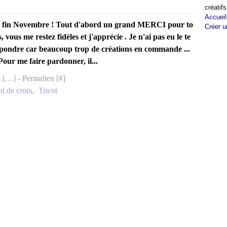
créatifs
Accueil
e fin Novembre ! Tout d'abord un grand MERCI pour to
Créer u
 vous me restez fidèles et j'apprécie . Je n'ai pas eu le te
pondre car beaucoup trop de créations en commande ...
Pour me faire pardonner, il...
 [
…
]
- Permalien [
#
]
nt de croix
,
Tricot