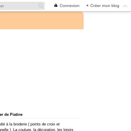
Connexion
+
Créer mon blog
ier de Piatine
dié à la broderie ( points de croix et
nnelle ), La couture, la décoration, les loisirs